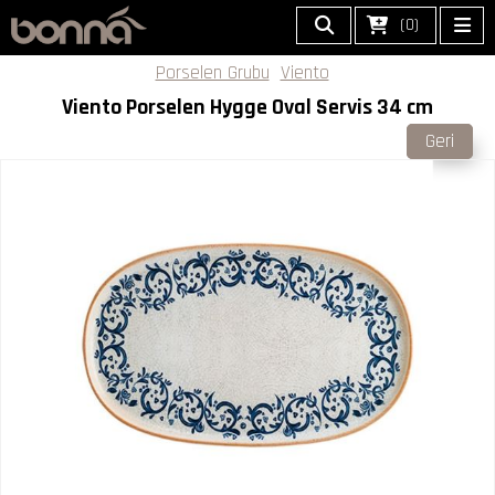
(0)
Porselen Grubu
Viento
Viento Porselen Hygge Oval Servis 34 cm
Geri