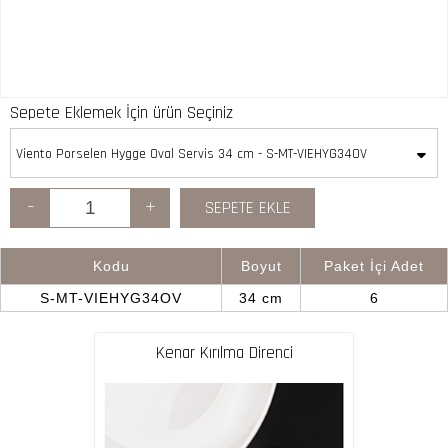
Sepete Eklemek İçin ürün Seçiniz
Viento Porselen Hygge Oval Servis 34 cm - S-MT-VIEHYG34OV
-
+
SEPETE EKLE
Kodu
Boyut
Paket İçi Adet
S-MT-VIEHYG34OV
34 cm
6
Kenar Kırılma Direnci